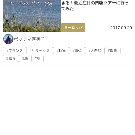
きる！最近注目の四駆ツアーに行っ
てみた
2017.09.20
ヨーロッパ
ボッティ喜美子
フランス
リラックス
動物
南仏
大自然
散策
風景
馬
鳥