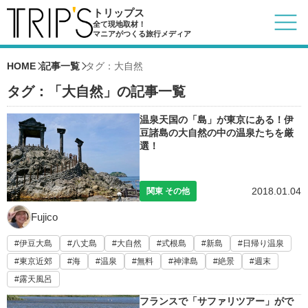
トリップス
全て現地取材！
マニアがつくる旅行メディア
HOME
記事一覧
タグ：大自然
タグ：「大自然」の記事一覧
温泉天国の「島」が東京にある！伊
豆諸島の大自然の中の温泉たちを厳
選！
2018.01.04
関東 その他
Fujico
伊豆大島
八丈島
大自然
式根島
新島
日帰り温泉
東京近郊
海
温泉
無料
神津島
絶景
週末
露天風呂
フランスで「サファリツアー」がで