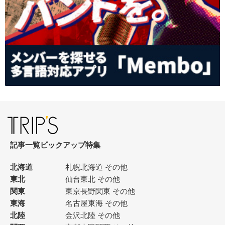
記事一覧
ピックアップ
特集
北海道
札幌
北海道 その他
東北
仙台
東北 その他
関東
東京
長野
関東 その他
東海
名古屋
東海 その他
北陸
金沢
北陸 その他