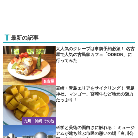
最新の記事
大人気のクレープは事前予約必須！ 名古
屋で人気の古民家カフェ「ODEON」に
行ってみた
名古屋
宮崎・青島エリアをサイクリング！ 青島
神社、マンゴー、宮崎牛など地元の魅力
たっぷり！
九州・沖縄 その他
科学と美術の面白さに触れる！ ミュージ
アムが建ち並ぶ市民の憩いの場「白川公