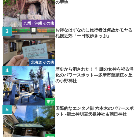
の聖地
九州・沖縄 その他
お得なはずなのに旅行者は何故かモヤる
札幌近郊「一日散歩きっぷ」
北海道 その他
歴史から消された！？ 謎の女神を祀る浄
化のパワースポット―多摩市聖蹟桜ヶ丘
の小野神社
東京
国際的なエンタメ街 六本木のパワースポ
ット -龍土神明宮天祖神社＆朝日神社