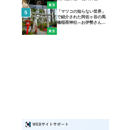
東京
「マツコの知らない世界」
で紹介された阿佐ヶ谷の馬
橋稲荷神社―お伊勢さん＆
弁天さんも加えて開運巡礼
東京