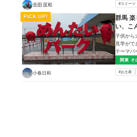
スイーツ
𠮷田 匡和
PICK UP!
群馬 
い、こ
子供から
見学がで
テーマパ
がる！ 
関東 そ
や伊豆、
お土産
小春日和