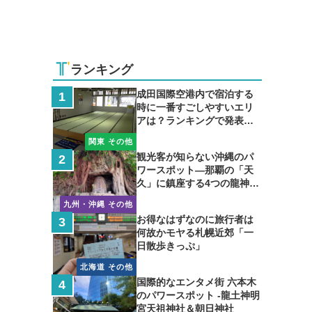
ランキング
成田国際空港内で宿泊する
時に一番すごしやすいエリ
アは？ランキングで発表し
ます
関東 その他
観光客が知らない沖縄のパ
ワースポット―那覇の「天
久」に鎮座する4つの龍神の
聖地
九州・沖縄 その他
お得なはずなのに旅行者は
何故かモヤる札幌近郊「一
日散歩きっぷ」
北海道 その他
国際的なエンタメ街 六本木
のパワースポット -龍土神明
宮天祖神社＆朝日神社