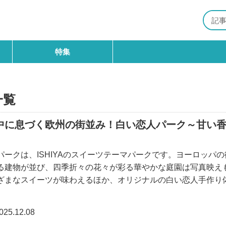
特集
一覧
中に息づく欧州の街並み！白い恋人パーク～甘い
パークは、ISHIYAのスイーツテーマパークです。ヨーロッパの
る建物が並び、四季折々の花々が彩る華やかな庭園は写真映え
ざまなスイーツが味わえるほか、オリジナルの白い恋人手作り
ンの見学など、ここでしか体験できない魅力が詰まっています
て楽しい体
025.12.08