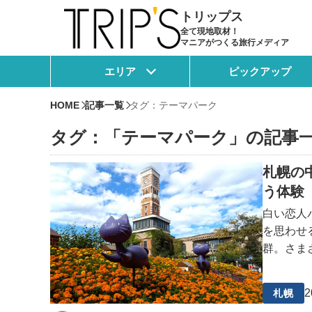
トリップス
全て現地取材！
マニアがつくる旅行メディア
エリア
ピックアップ
HOME
記事一覧
タグ：テーマパーク
タグ：「テーマパーク」の記事
札幌の
う体験
白い恋人
を思わせ
群。さま
製造ライ
あ、甘く
2
札幌