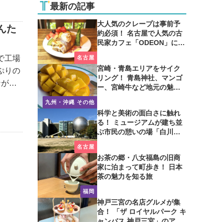
最新の記事
大人気のクレープは事前予
んた
約必須！ 名古屋で人気の古
民家カフェ「ODEON」に行
ってみた
で工場
名古屋
宮崎・青島エリアをサイク
ぷりの
リング！ 青島神社、マンゴ
ンが上
ー、宮崎牛など地元の魅力
。大洗
たっぷり！
九州・沖縄 その他
科学と美術の面白さに触れ
る！ ミュージアムが建ち並
ぶ市民の憩いの場「白川公
園」を歩いてみた
名古屋
お茶の郷・八女福島の旧商
家に泊まって町歩き！ 日本
茶の魅力を知る旅
福岡
神戸三宮の名店グルメが集
合！ 「ザ ロイヤルパーク キ
ャンバス 神戸三宮」のアフ