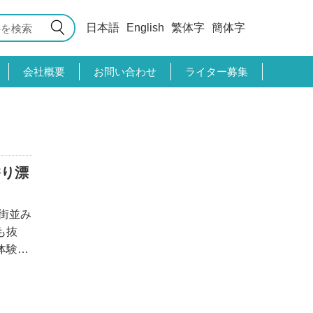
日本語
English
繁体字
簡体字
会社概要
お問い合わせ
ライター募集
香り漂
街並み
も抜
体験や
。さ