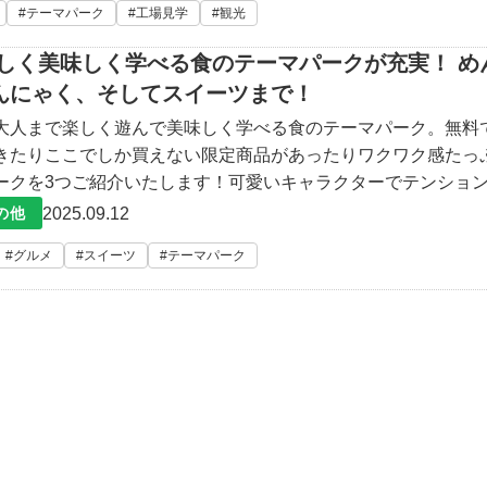
テーマパーク
工場見学
観光
楽しく美味しく学べる食のテーマパークが充実！ め
んにゃく、そしてスイーツまで！
大人まで楽しく遊んで美味しく学べる食のテーマパーク。無料
きたりここでしか買えない限定商品があったりワクワク感たっ
ークを3つご紹介いたします！可愛いキャラクターでテンショ
めんたいパーク明太子の「かねふく」が運営するめんたいパーク
2025.09.12
の他
大阪にもあ
グルメ
スイーツ
テーマパーク