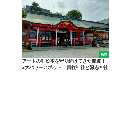
長野
アートの町松本を守り続けてきた開運！
2大パワースポット―四柱神社と深志神社