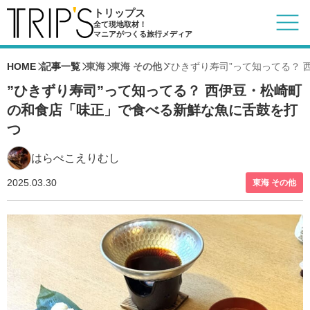
トリップス
全て現地取材！
マニアがつくる旅行メディア
HOME
記事一覧
東海
東海 その他
”ひきずり寿司”って知ってる？
”ひきずり寿司”って知ってる？ 西伊豆・松崎町
の和食店「味正」で食べる新鮮な魚に舌鼓を打
つ
はらぺこえりむし
2025.03.30
東海 その他