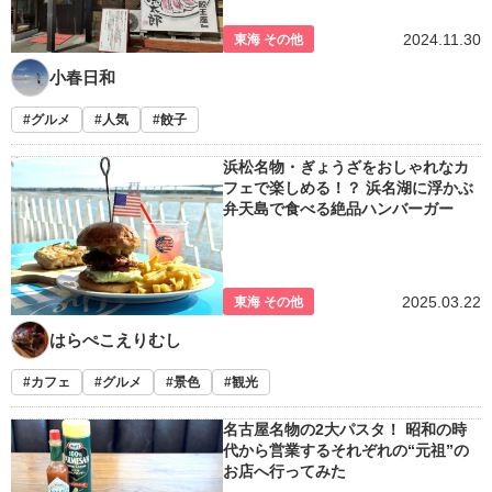
2024.11.30
東海 その他
小春日和
グルメ
人気
餃子
浜松名物・ぎょうざをおしゃれなカ
フェで楽しめる！？ 浜名湖に浮かぶ
弁天島で食べる絶品ハンバーガー
2025.03.22
東海 その他
はらぺこえりむし
カフェ
グルメ
景色
観光
名古屋名物の2大パスタ！ 昭和の時
代から営業するそれぞれの“元祖”の
お店へ行ってみた