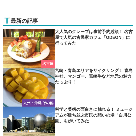
最新の記事
大人気のクレープは事前予約必須！ 名古
屋で人気の古民家カフェ「ODEON」に
行ってみた
名古屋
宮崎・青島エリアをサイクリング！ 青島
神社、マンゴー、宮崎牛など地元の魅力
たっぷり！
九州・沖縄 その他
科学と美術の面白さに触れる！ ミュージ
アムが建ち並ぶ市民の憩いの場「白川公
園」を歩いてみた