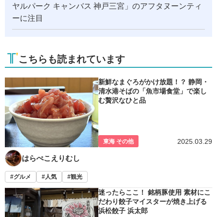
ヤルパーク キャンバス 神戸三宮」のアフタヌーンティ
ーに注目
こちらも読まれています
新鮮なまぐろがかけ放題！？ 静岡・
清水港そばの「魚市場食堂」で楽し
む贅沢なひと品
2025.03.29
東海 その他
はらぺこえりむし
グルメ
人気
観光
迷ったらここ！ 銘柄豚使用 素材にこ
だわり餃子マイスターが焼き上げる
浜松餃子 浜太郎