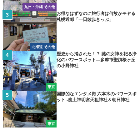
九州・沖縄 その他
お得なはずなのに旅行者は何故かモヤる
札幌近郊「一日散歩きっぷ」
北海道 その他
歴史から消された！？ 謎の女神を祀る浄
化のパワースポット―多摩市聖蹟桜ヶ丘
の小野神社
東京
国際的なエンタメ街 六本木のパワースポ
ット -龍土神明宮天祖神社＆朝日神社
東京