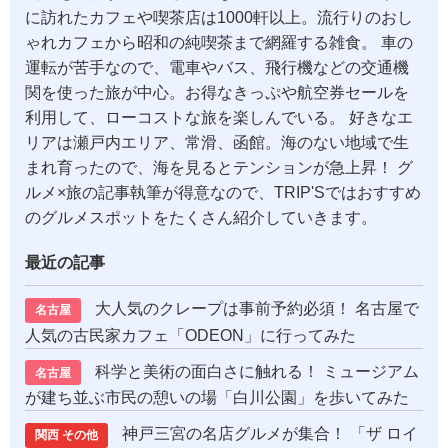
に訪れたカフェや喫茶店は1000軒以上。流行りのおし
ゃれカフェから昭和の純喫茶まで網羅する雑食。 車の
運転が苦手なので、電車やバス、飛行機などの交通機
関を使った旅が中心。お得なきっぷや航空券セールを
利用して、ローコストな旅を楽しんでいる。 好きなエ
リアは瀬戸内エリア、常滑、函館。海のない地域で生
まれ育ったので、海を見るとテンションが急上昇！ グ
ルメ×旅の記事執筆が得意なので、TRIP'Sではおすすめ
のグルメスポットをたくさん紹介していきます。
最近の記事
大人気のクレープは事前予約必須！ 名古屋で
名古屋
人気の古民家カフェ「ODEON」に行ってみた
科学と美術の面白さに触れる！ ミュージアム
名古屋
が建ち並ぶ市民の憩いの場「白川公園」を歩いてみた
神戸三宮の名店グルメが集合！ 「ザ ロイ
関西 その他