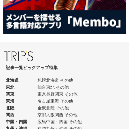
記事一覧
ピックアップ
特集
北海道
札幌
北海道 その他
東北
仙台
東北 その他
関東
東京
長野
関東 その他
東海
名古屋
東海 その他
北陸
金沢
北陸 その他
関西
京都
大阪
関西 その他
中国・四国
広島
中国・四国 その他
九州・沖縄
福岡
九州・沖縄 その他