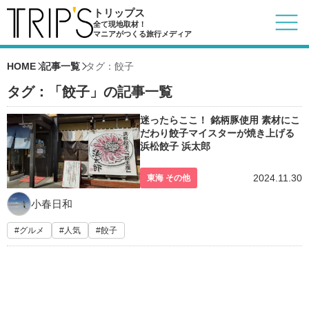
トリップス
全て現地取材！
マニアがつくる旅行メディア
HOME
記事一覧
タグ：餃子
タグ：「餃子」の記事一覧
迷ったらここ！ 銘柄豚使用 素材にこ
だわり餃子マイスターが焼き上げる
浜松餃子 浜太郎
2024.11.30
東海 その他
小春日和
グルメ
人気
餃子