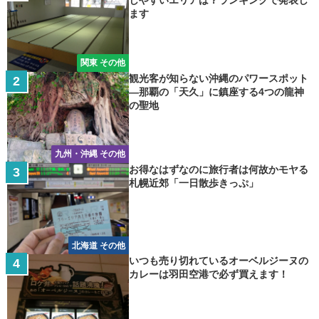
しやすいエリアは？ランキングで発表し
ます
関東 その他
観光客が知らない沖縄のパワースポット
―那覇の「天久」に鎮座する4つの龍神
の聖地
九州・沖縄 その他
お得なはずなのに旅行者は何故かモヤる
札幌近郊「一日散歩きっぷ」
北海道 その他
いつも売り切れているオーベルジーヌの
カレーは羽田空港で必ず買えます！