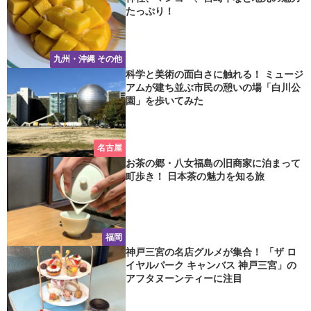
たっぷり！
九州・沖縄 その他
科学と美術の面白さに触れる！ ミュージ
アムが建ち並ぶ市民の憩いの場「白川公
園」を歩いてみた
名古屋
お茶の郷・八女福島の旧商家に泊まって
町歩き！ 日本茶の魅力を知る旅
福岡
神戸三宮の名店グルメが集合！ 「ザ ロ
イヤルパーク キャンバス 神戸三宮」の
アフタヌーンティーに注目