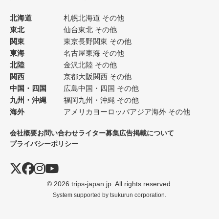
北海道
札幌
北海道 その他
東北
仙台
東北 その他
関東
東京
長野
関東 その他
東海
名古屋
東海 その他
北陸
金沢
北陸 その他
関西
京都
大阪
関西 その他
中国・四国
広島
中国・四国 その他
九州・沖縄
福岡
九州・沖縄 その他
海外
アメリカ
ヨーロッパ
アジア
海外 その他
会社概要
お問い合わせ
ライター募集
広告掲載について
プライバシーポリシー
© 2026 trips-japan.jp. All rights reserved.
System supported by
tsukurun corporation.