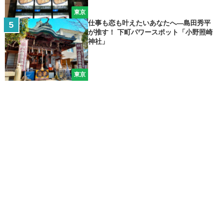
東京
仕事も恋も叶えたいあなたへ―島田秀平
が推す！ 下町パワースポット「小野照崎
神社」
東京