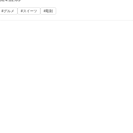
グルメ
スイーツ
彫刻