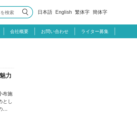
日本語
English
繁体字
簡体字
会社概要
お問い合わせ
ライター募集
魅力
小布施
めとし
の
おすす