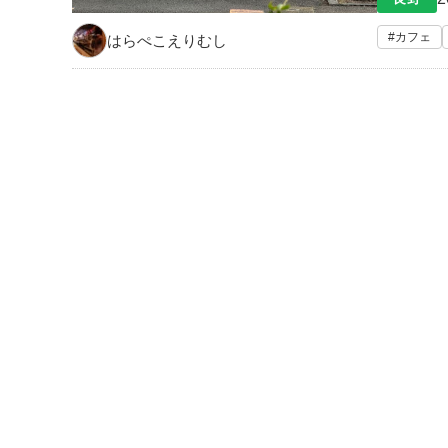
カフェ
はらぺこえりむし