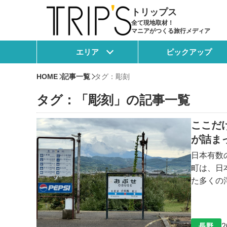
トリップス
全て現地取材！
マニアがつくる旅行メディア
エリア
ピックアップ
HOME
記事一覧
タグ：彫刻
タグ：「彫刻」の記事一覧
ここだ
が詰ま
日本有数
町は、日
た多くの
「栗」と
めしたい
2
長野