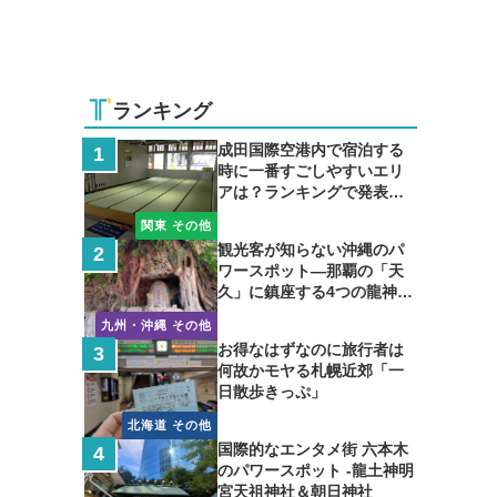
ランキング
成田国際空港内で宿泊する
時に一番すごしやすいエリ
アは？ランキングで発表し
ます
関東 その他
観光客が知らない沖縄のパ
ワースポット―那覇の「天
久」に鎮座する4つの龍神の
聖地
九州・沖縄 その他
お得なはずなのに旅行者は
何故かモヤる札幌近郊「一
日散歩きっぷ」
北海道 その他
国際的なエンタメ街 六本木
のパワースポット -龍土神明
宮天祖神社＆朝日神社