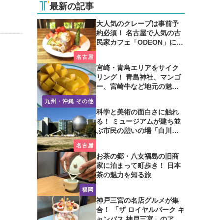
最新の記事
大人気のクレープは事前予
約必須！ 名古屋で人気の古
民家カフェ「ODEON」に行
ってみた
名古屋
宮崎・青島エリアをサイク
リング！ 青島神社、マンゴ
ー、宮崎牛など地元の魅力
たっぷり！
九州・沖縄 その他
科学と美術の面白さに触れ
る！ ミュージアムが建ち並
ぶ市民の憩いの場「白川公
園」を歩いてみた
名古屋
お茶の郷・八女福島の旧商
家に泊まって町歩き！ 日本
茶の魅力を知る旅
福岡
神戸三宮の名店グルメが集
合！ 「ザ ロイヤルパーク キ
ャンバス 神戸三宮」のアフ