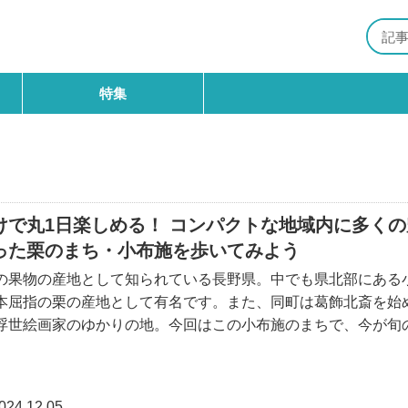
特集
けで丸1日楽しめる！ コンパクトな地域内に多くの
った栗のまち・小布施を歩いてみよう
の果物の産地として知られている長野県。中でも県北部にある
本屈指の栗の産地として有名です。また、同町は葛飾北斎を始
浮世絵画家のゆかりの地。今回はこの小布施のまちで、今が旬
浮世絵を始めとした「伝統芸術」に触れながら、散策の休憩に
飲食スポットもあ
024.12.05