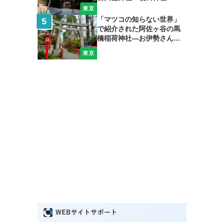
東京
「マツコの知らない世界」
で紹介された阿佐ヶ谷の馬
橋稲荷神社―お伊勢さん＆
弁天さんも加えて開運巡礼
東京