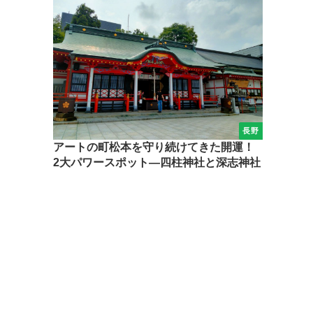
長野
アートの町松本を守り続けてきた開運！
2大パワースポット―四柱神社と深志神社