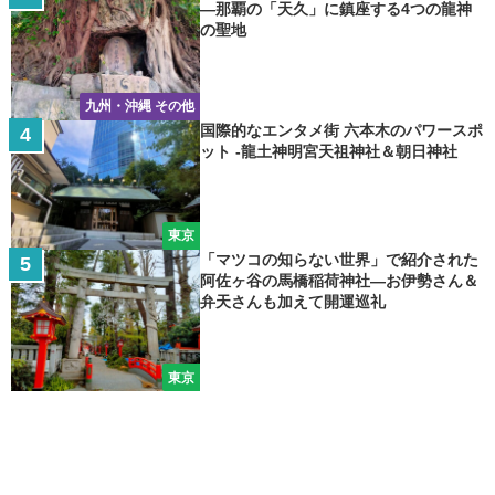
―那覇の「天久」に鎮座する4つの龍神
の聖地
九州・沖縄 その他
国際的なエンタメ街 六本木のパワースポ
ット -龍土神明宮天祖神社＆朝日神社
東京
「マツコの知らない世界」で紹介された
阿佐ヶ谷の馬橋稲荷神社―お伊勢さん＆
弁天さんも加えて開運巡礼
東京