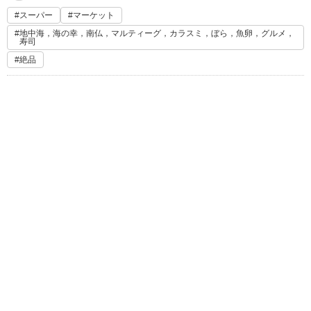
スーパー
マーケット
地中海，海の幸，南仏，マルティーグ，カラスミ，ぼら，魚卵，グルメ，
寿司
絶品