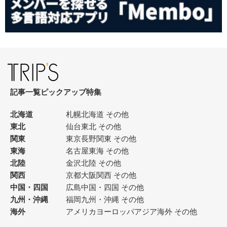
記事一覧
ピックアップ
特集
北海道
札幌
北海道 その他
東北
仙台
東北 その他
関東
東京
長野
関東 その他
東海
名古屋
東海 その他
北陸
金沢
北陸 その他
関西
京都
大阪
関西 その他
中国・四国
広島
中国・四国 その他
九州・沖縄
福岡
九州・沖縄 その他
海外
アメリカ
ヨーロッパ
アジア
海外 その他