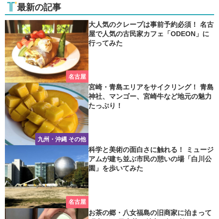
最新の記事
大人気のクレープは事前予約必須！ 名古
屋で人気の古民家カフェ「ODEON」に
行ってみた
名古屋
宮崎・青島エリアをサイクリング！ 青島
神社、マンゴー、宮崎牛など地元の魅力
たっぷり！
九州・沖縄 その他
科学と美術の面白さに触れる！ ミュージ
アムが建ち並ぶ市民の憩いの場「白川公
園」を歩いてみた
名古屋
お茶の郷・八女福島の旧商家に泊まって