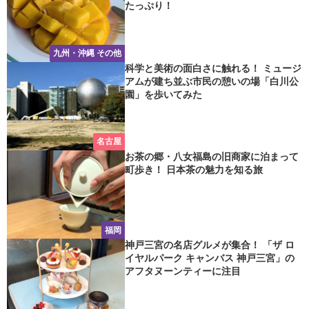
たっぷり！
九州・沖縄 その他
科学と美術の面白さに触れる！ ミュージ
アムが建ち並ぶ市民の憩いの場「白川公
園」を歩いてみた
名古屋
お茶の郷・八女福島の旧商家に泊まって
町歩き！ 日本茶の魅力を知る旅
福岡
神戸三宮の名店グルメが集合！ 「ザ ロ
イヤルパーク キャンバス 神戸三宮」の
アフタヌーンティーに注目