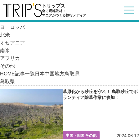
記事一覧
トリップス
日本
全て現地取材！
マニアがつくる旅行メディア
アジア
ヨーロッパ
北米
オセアニア
南米
アフリカ
その他
HOME
記事一覧
日本
中国地方
鳥取県
鳥取県
草原化から砂丘を守れ！ 鳥取砂丘でボ
ランティア除草作業に参加！
2024.06.12
中国・四国 その他