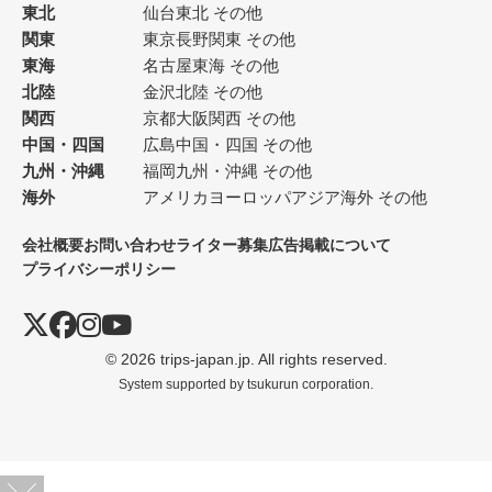
東北
仙台
東北 その他
関東
東京
長野
関東 その他
東海
名古屋
東海 その他
北陸
金沢
北陸 その他
関西
京都
大阪
関西 その他
中国・四国
広島
中国・四国 その他
九州・沖縄
福岡
九州・沖縄 その他
海外
アメリカ
ヨーロッパ
アジア
海外 その他
会社概要
お問い合わせ
ライター募集
広告掲載について
プライバシーポリシー
© 2026 trips-japan.jp. All rights reserved.
System supported by
tsukurun corporation.