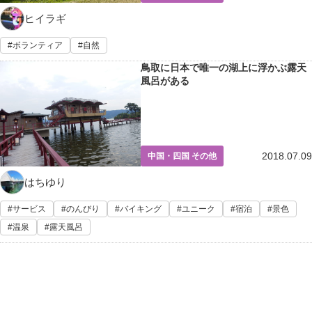
ヒイラギ
ボランティア
自然
鳥取に日本で唯一の湖上に浮かぶ露天
風呂がある
2018.07.09
中国・四国 その他
はちゆり
サービス
のんびり
バイキング
ユニーク
宿泊
景色
温泉
露天風呂