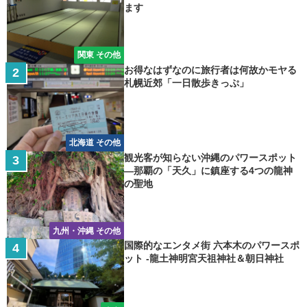
ます
関東 その他
お得なはずなのに旅行者は何故かモヤる
札幌近郊「一日散歩きっぷ」
北海道 その他
観光客が知らない沖縄のパワースポット
―那覇の「天久」に鎮座する4つの龍神
の聖地
九州・沖縄 その他
国際的なエンタメ街 六本木のパワースポ
ット -龍土神明宮天祖神社＆朝日神社