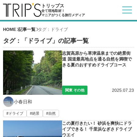
トリップス
全て現地取材！
マニアがつくる旅行メディア
HOME
記事一覧
タグ：ドライブ
タグ：「ドライブ」の記事一覧
志賀高原から草津温泉までの絶景街
道 国道最高地点を通る自然を満喫で
きる夏のおすすめドライブコース
2025.07.23
関東 その他
小春日和
ドライブ
絶景
自然
この夏行きたい！ 砂浜を爽快にドラ
イブできる！ 千里浜なぎさドライブ
ウエイ