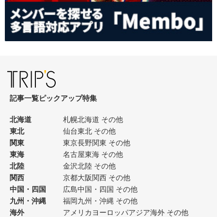
記事一覧
ピックアップ
特集
北海道
札幌
北海道 その他
東北
仙台
東北 その他
関東
東京
長野
関東 その他
東海
名古屋
東海 その他
北陸
金沢
北陸 その他
関西
京都
大阪
関西 その他
中国・四国
広島
中国・四国 その他
九州・沖縄
福岡
九州・沖縄 その他
海外
アメリカ
ヨーロッパ
アジア
海外 その他