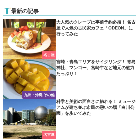
最新の記事
大人気のクレープは事前予約必須！ 名古
屋で人気の古民家カフェ「ODEON」に
行ってみた
名古屋
宮崎・青島エリアをサイクリング！ 青島
神社、マンゴー、宮崎牛など地元の魅力
たっぷり！
九州・沖縄 その他
科学と美術の面白さに触れる！ ミュージ
アムが建ち並ぶ市民の憩いの場「白川公
園」を歩いてみた
名古屋