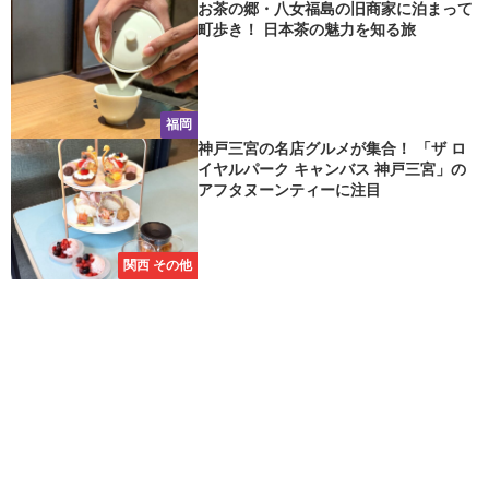
お茶の郷・八女福島の旧商家に泊まって
町歩き！ 日本茶の魅力を知る旅
福岡
神戸三宮の名店グルメが集合！ 「ザ ロ
イヤルパーク キャンバス 神戸三宮」の
アフタヌーンティーに注目
関西 その他