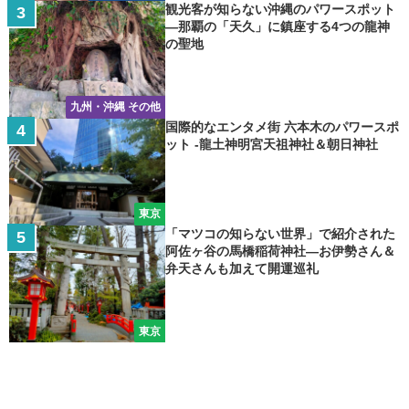
観光客が知らない沖縄のパワースポット
―那覇の「天久」に鎮座する4つの龍神
の聖地
九州・沖縄 その他
国際的なエンタメ街 六本木のパワースポ
ット -龍土神明宮天祖神社＆朝日神社
東京
「マツコの知らない世界」で紹介された
阿佐ヶ谷の馬橋稲荷神社―お伊勢さん＆
弁天さんも加えて開運巡礼
東京