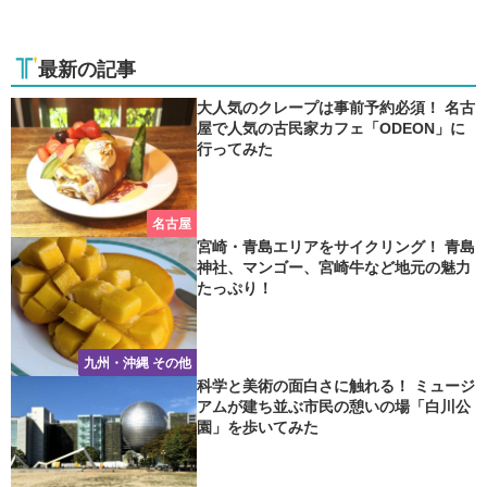
最新の記事
大人気のクレープは事前予約必須！ 名古
屋で人気の古民家カフェ「ODEON」に
行ってみた
名古屋
宮崎・青島エリアをサイクリング！ 青島
神社、マンゴー、宮崎牛など地元の魅力
たっぷり！
九州・沖縄 その他
科学と美術の面白さに触れる！ ミュージ
アムが建ち並ぶ市民の憩いの場「白川公
園」を歩いてみた