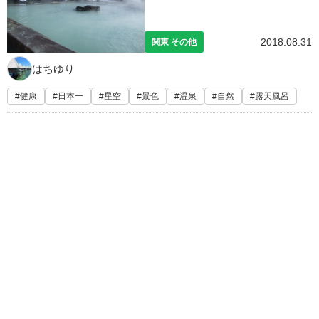
2018.08.31
関東 その他
はちゆり
健康
日本一
星空
景色
温泉
自然
露天風呂