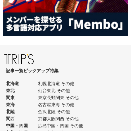
記事一覧
ピックアップ
特集
北海道
札幌
北海道 その他
東北
仙台
東北 その他
関東
東京
長野
関東 その他
東海
名古屋
東海 その他
北陸
金沢
北陸 その他
関西
京都
大阪
関西 その他
中国・四国
広島
中国・四国 その他