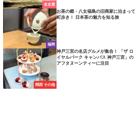
名古屋
お茶の郷・八女福島の旧商家に泊まって
町歩き！ 日本茶の魅力を知る旅
福岡
神戸三宮の名店グルメが集合！ 「ザ ロ
イヤルパーク キャンバス 神戸三宮」の
アフタヌーンティーに注目
関西 その他