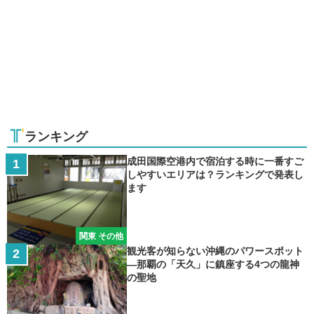
ランキング
成田国際空港内で宿泊する時に一番すご
しやすいエリアは？ランキングで発表し
ます
関東 その他
観光客が知らない沖縄のパワースポット
―那覇の「天久」に鎮座する4つの龍神
の聖地