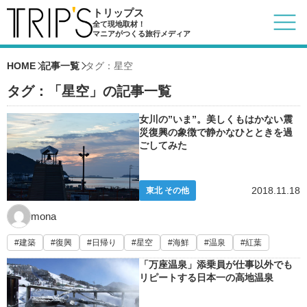
トリップス
全て現地取材！
マニアがつくる旅行メディア
HOME
記事一覧
タグ：星空
タグ：「星空」の記事一覧
女川の”いま”。美しくもはかない震
災復興の象徴で静かなひとときを過
ごしてみた
2018.11.18
東北 その他
mona
建築
復興
日帰り
星空
海鮮
温泉
紅葉
「万座温泉」添乗員が仕事以外でも
リピートする日本一の高地温泉