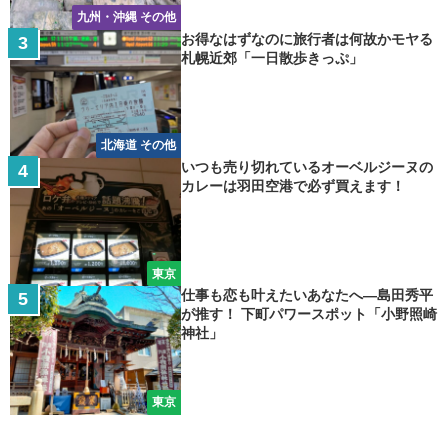
九州・沖縄 その他
お得なはずなのに旅行者は何故かモヤる
札幌近郊「一日散歩きっぷ」
北海道 その他
いつも売り切れているオーベルジーヌの
カレーは羽田空港で必ず買えます！
東京
仕事も恋も叶えたいあなたへ―島田秀平
が推す！ 下町パワースポット「小野照崎
神社」
東京