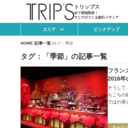
トリップス
全て現地取材！
マニアがつくる旅行メディア
エリア
ピックアップ
HOME
記事一覧
タグ：季節
タグ：「季節」の記事一覧
フラン
201
そうして
ちこちの
ではの美し
トたちの
ヨーロ