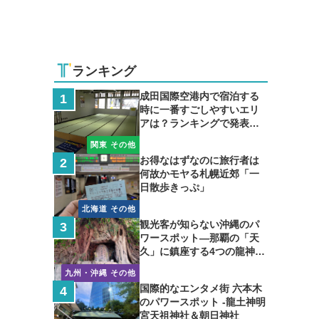
ランキング
成田国際空港内で宿泊する
時に一番すごしやすいエリ
アは？ランキングで発表し
ます
関東 その他
お得なはずなのに旅行者は
何故かモヤる札幌近郊「一
日散歩きっぷ」
北海道 その他
観光客が知らない沖縄のパ
ワースポット―那覇の「天
久」に鎮座する4つの龍神の
聖地
九州・沖縄 その他
国際的なエンタメ街 六本木
のパワースポット -龍土神明
宮天祖神社＆朝日神社