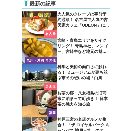
最新の記事
大人気のクレープは事前予
約必須！ 名古屋で人気の古
民家カフェ「ODEON」に行
ってみた
名古屋
宮崎・青島エリアをサイク
リング！ 青島神社、マンゴ
ー、宮崎牛など地元の魅力
たっぷり！
九州・沖縄 その他
科学と美術の面白さに触れ
る！ ミュージアムが建ち並
ぶ市民の憩いの場「白川公
園」を歩いてみた
名古屋
お茶の郷・八女福島の旧商
家に泊まって町歩き！ 日本
茶の魅力を知る旅
福岡
神戸三宮の名店グルメが集
合！ 「ザ ロイヤルパーク キ
ャンバス 神戸三宮」のアフ