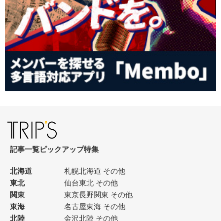
記事一覧
ピックアップ
特集
北海道
札幌
北海道 その他
東北
仙台
東北 その他
関東
東京
長野
関東 その他
東海
名古屋
東海 その他
北陸
金沢
北陸 その他