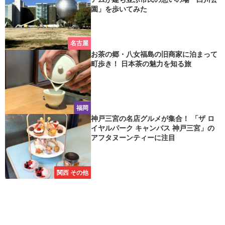
園」を歩いてみた
名古屋
お茶の郷・八女福島の旧商家に泊まって
町歩き！ 日本茶の魅力を知る旅
福岡
神戸三宮の名店グルメが集合！ 「ザ ロ
イヤルパーク キャンバス 神戸三宮」の
アフタヌーンティーに注目
関西 その他