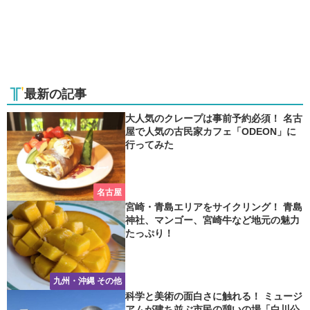
最新の記事
大人気のクレープは事前予約必須！ 名古
屋で人気の古民家カフェ「ODEON」に
行ってみた
名古屋
宮崎・青島エリアをサイクリング！ 青島
神社、マンゴー、宮崎牛など地元の魅力
たっぷり！
九州・沖縄 その他
科学と美術の面白さに触れる！ ミュージ
アムが建ち並ぶ市民の憩いの場「白川公