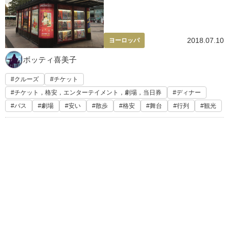
2018.07.10
ヨーロッパ
ボッティ喜美子
クルーズ
チケット
チケット，格安，エンターテイメント，劇場，当日券
ディナー
バス
劇場
安い
散歩
格安
舞台
行列
観光