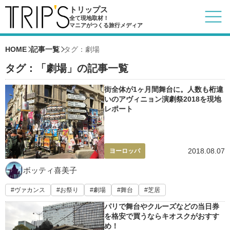
トリップス
全て現地取材！
マニアがつくる旅行メディア
HOME
記事一覧
タグ：劇場
タグ：「劇場」の記事一覧
街全体が1ヶ月間舞台に。人数も桁違
いのアヴィニョン演劇祭2018を現地
レポート
2018.08.07
ヨーロッパ
ボッティ喜美子
ヴァカンス
お祭り
劇場
舞台
芝居
パリで舞台やクルーズなどの当日券
を格安で買うならキオスクがおすす
め！