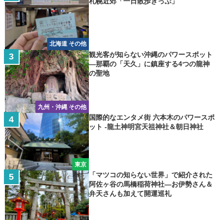
札幌近郊「一日散歩きっぷ」
北海道 その他
観光客が知らない沖縄のパワースポット
―那覇の「天久」に鎮座する4つの龍神
の聖地
九州・沖縄 その他
国際的なエンタメ街 六本木のパワースポ
ット -龍土神明宮天祖神社＆朝日神社
東京
「マツコの知らない世界」で紹介された
阿佐ヶ谷の馬橋稲荷神社―お伊勢さん＆
弁天さんも加えて開運巡礼