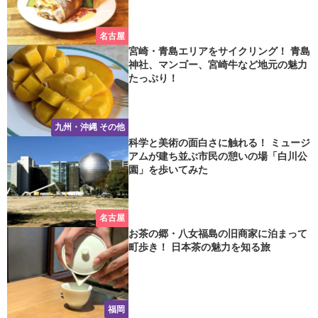
名古屋
宮崎・青島エリアをサイクリング！ 青島
神社、マンゴー、宮崎牛など地元の魅力
たっぷり！
九州・沖縄 その他
科学と美術の面白さに触れる！ ミュージ
アムが建ち並ぶ市民の憩いの場「白川公
園」を歩いてみた
名古屋
お茶の郷・八女福島の旧商家に泊まって
町歩き！ 日本茶の魅力を知る旅
福岡