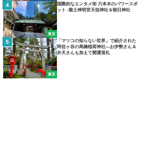
国際的なエンタメ街 六本木のパワースポ
ット -龍土神明宮天祖神社＆朝日神社
東京
「マツコの知らない世界」で紹介された
阿佐ヶ谷の馬橋稲荷神社―お伊勢さん＆
弁天さんも加えて開運巡礼
東京