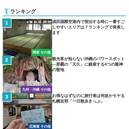
ランキング
成田国際空港内で宿泊する時に一番すご
しやすいエリアは？ランキングで発表し
ます
関東 その他
観光客が知らない沖縄のパワースポット
―那覇の「天久」に鎮座する4つの龍神
の聖地
九州・沖縄 その他
お得なはずなのに旅行者は何故かモヤる
札幌近郊「一日散歩きっぷ」
北海道 その他