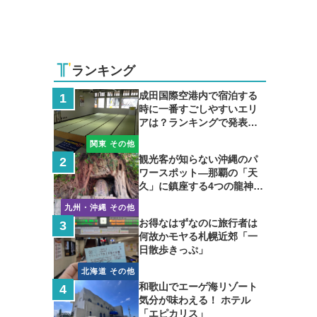
ランキング
成田国際空港内で宿泊する
時に一番すごしやすいエリ
アは？ランキングで発表し
ます
関東 その他
観光客が知らない沖縄のパ
ワースポット―那覇の「天
久」に鎮座する4つの龍神の
聖地
九州・沖縄 その他
お得なはずなのに旅行者は
何故かモヤる札幌近郊「一
日散歩きっぷ」
北海道 その他
和歌山でエーゲ海リゾート
気分が味わえる！ ホテル
「エピカリス」