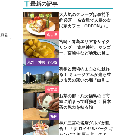
最新の記事
大人気のクレープは事前予
約必須！ 名古屋で人気の古
民家カフェ「ODEON」に行
ってみた
名古屋
天風呂
宮崎・青島エリアをサイク
リング！ 青島神社、マンゴ
ー、宮崎牛など地元の魅力
たっぷり！
九州・沖縄 その他
科学と美術の面白さに触れ
る！ ミュージアムが建ち並
ぶ市民の憩いの場「白川公
園」を歩いてみた
名古屋
お茶の郷・八女福島の旧商
家に泊まって町歩き！ 日本
茶の魅力を知る旅
福岡
神戸三宮の名店グルメが集
合！ 「ザ ロイヤルパーク キ
ャンバス 神戸三宮」のアフ