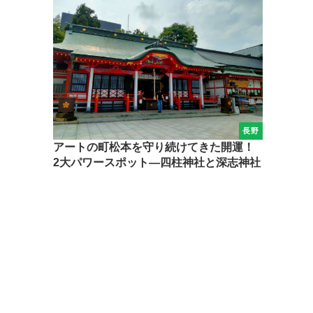
長野
アートの町松本を守り続けてきた開運！
2大パワースポット―四柱神社と深志神社