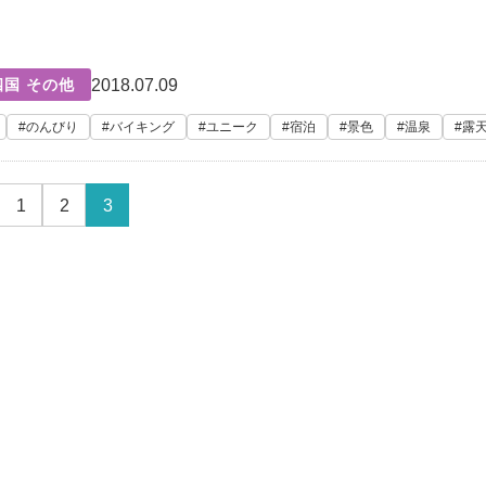
2018.07.09
国 その他
のんびり
バイキング
ユニーク
宿泊
景色
温泉
露
1
2
3