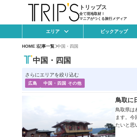
トリップス
全て現地取材！
マニアがつくる旅行メディア
エリア
ピックアップ
HOME
記事一覧
中国・四国
中国・四国
さらにエリアを絞り込む
広島
中国・四国 その他
鳥取に
鳥取県は
ます。今
たいと思い