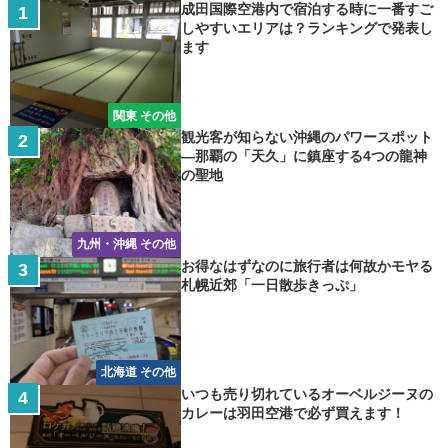
成田国際空港内で宿泊する時に一番すご
しやすいエリアは？ランキングで発表し
ます
関東 その他
観光客が知らない沖縄のパワースポット
―那覇の「天久」に鎮座する4つの龍神
の聖地
九州・沖縄 その他
お得なはずなのに旅行者は何故かモヤる
札幌近郊「一日散歩きっぷ」
北海道 その他
いつも売り切れているオーベルジーヌの
カレーは羽田空港で必ず買えます！