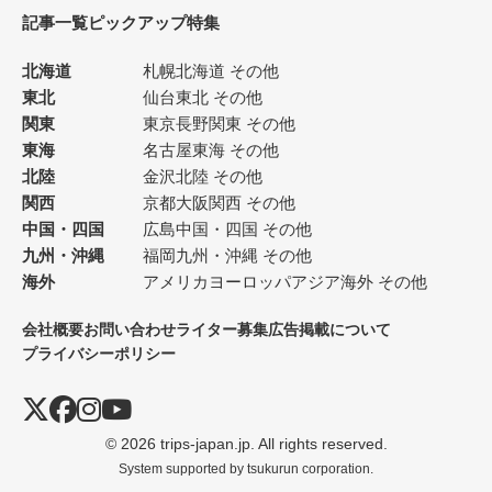
記事一覧
ピックアップ
特集
北海道
札幌
北海道 その他
東北
仙台
東北 その他
関東
東京
長野
関東 その他
東海
名古屋
東海 その他
北陸
金沢
北陸 その他
関西
京都
大阪
関西 その他
中国・四国
広島
中国・四国 その他
九州・沖縄
福岡
九州・沖縄 その他
海外
アメリカ
ヨーロッパ
アジア
海外 その他
会社概要
お問い合わせ
ライター募集
広告掲載について
プライバシーポリシー
© 2026 trips-japan.jp. All rights reserved.
System supported by
tsukurun corporation.