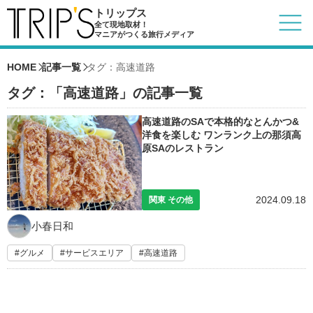
トリップス
全て現地取材！
マニアがつくる旅行メディア
HOME
記事一覧
タグ：高速道路
タグ：「高速道路」の記事一覧
高速道路のSAで本格的なとんかつ&
洋食を楽しむ ワンランク上の那須高
原SAのレストラン
2024.09.18
関東 その他
小春日和
グルメ
サービスエリア
高速道路