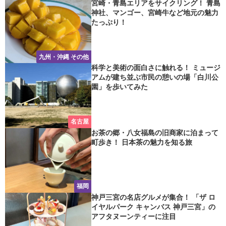
宮崎・青島エリアをサイクリング！ 青島
神社、マンゴー、宮崎牛など地元の魅力
たっぷり！
九州・沖縄 その他
科学と美術の面白さに触れる！ ミュージ
アムが建ち並ぶ市民の憩いの場「白川公
園」を歩いてみた
名古屋
お茶の郷・八女福島の旧商家に泊まって
町歩き！ 日本茶の魅力を知る旅
福岡
神戸三宮の名店グルメが集合！ 「ザ ロ
イヤルパーク キャンバス 神戸三宮」の
アフタヌーンティーに注目