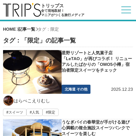
トリップス
全て現地取材！
マニアがつくる旅行メディア
HOME
記事一覧
タグ：限定
タグ：「限定」の記事一覧
星野リゾートと人気菓子店
「LeTAO」が再びコラボ！ リニュー
アルしたばかりの「OMO5小樽」宿
泊者限定スイーツをチェック
2025.12.23
北海道 その他
はらぺこえりむし
スイーツ
人気
限定
うなぎパイの春華堂が手がける遊び
心満載の複合施設スイーツバンクで
スイーツを楽しむ