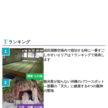
ランキング
成田国際空港内で宿泊する時に一番すご
しやすいエリアは？ランキングで発表し
ます
関東 その他
観光客が知らない沖縄のパワースポット
―那覇の「天久」に鎮座する4つの龍神
の聖地
九州・沖縄 その他