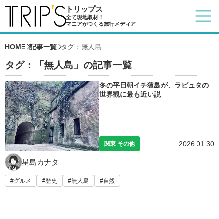
トリップス
全て現地取材！
マニアがつくる旅行メディア
HOME
記事一覧
タグ：無人島
タグ：「無人島」の記事一覧
冬の平日朝イチ猿島が、ラピュタの
世界観に最も近い説
2026.01.30
関東 その他
星島カナタ
グルメ
歴史
無人島
自然