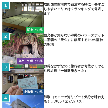
成田国際空港内で宿泊する時に一番すご
しやすいエリアは？ランキングで発表し
ます
関東 その他
観光客が知らない沖縄のパワースポット
―那覇の「天久」に鎮座する4つの龍神
の聖地
九州・沖縄 その他
お得なはずなのに旅行者は何故かモヤる
札幌近郊「一日散歩きっぷ」
北海道 その他
和歌山でエーゲ海リゾート気分が味わえ
る！ ホテル「エピカリス」