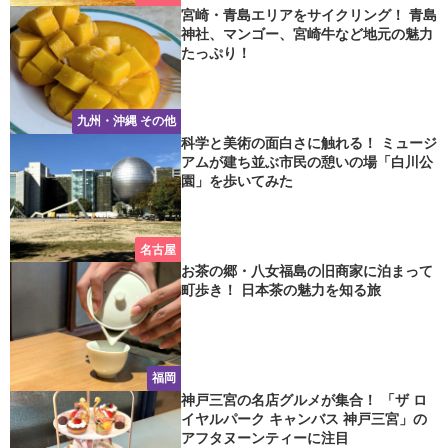
宮崎・青島エリアをサイクリング！ 青島
神社、マンゴー、宮崎牛など地元の魅力
たっぷり！
九州・沖縄 その他
科学と美術の面白さに触れる！ ミュージ
アムが建ち並ぶ市民の憩いの場「白川公
園」を歩いてみた
名古屋
お茶の郷・八女福島の旧商家に泊まって
町歩き！ 日本茶の魅力を知る旅
福岡
神戸三宮の名店グルメが集合！ 「ザ ロ
イヤルパーク キャンバス 神戸三宮」の
アフタヌーンティーに注目