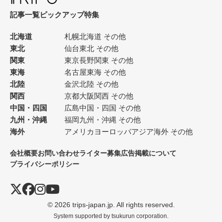
記事一覧
ピックアップ
特集
北海道
札幌
北海道 その他
東北
仙台
東北 その他
関東
東京
長野
関東 その他
東海
名古屋
東海 その他
北陸
金沢
北陸 その他
関西
京都
大阪
関西 その他
中国・四国
広島
中国・四国 その他
九州・沖縄
福岡
九州・沖縄 その他
海外
アメリカ
ヨーロッパ
アジア
海外 その他
会社概要
お問い合わせ
ライター募集
広告掲載について
プライバシーポリシー
© 2026 trips-japan.jp. All rights reserved.
System supported by
tsukurun corporation.