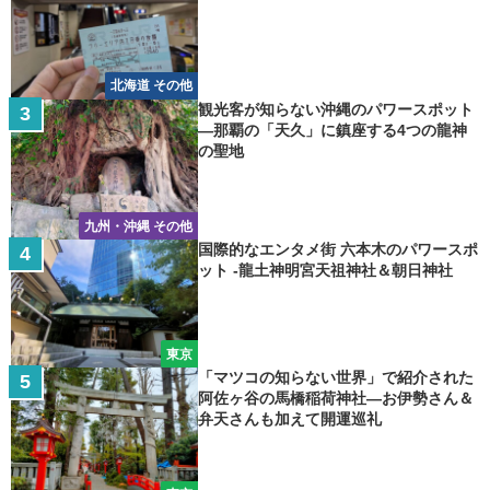
北海道 その他
観光客が知らない沖縄のパワースポット
―那覇の「天久」に鎮座する4つの龍神
の聖地
九州・沖縄 その他
国際的なエンタメ街 六本木のパワースポ
ット -龍土神明宮天祖神社＆朝日神社
東京
「マツコの知らない世界」で紹介された
阿佐ヶ谷の馬橋稲荷神社―お伊勢さん＆
弁天さんも加えて開運巡礼