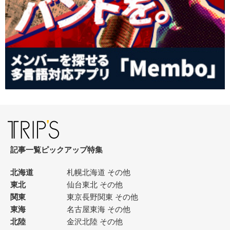
記事一覧
ピックアップ
特集
北海道
札幌
北海道 その他
東北
仙台
東北 その他
関東
東京
長野
関東 その他
東海
名古屋
東海 その他
北陸
金沢
北陸 その他