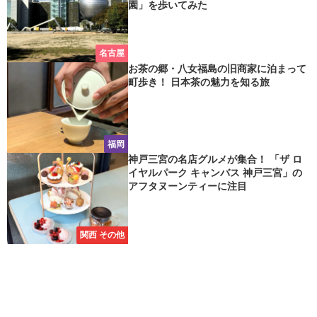
園」を歩いてみた
名古屋
お茶の郷・八女福島の旧商家に泊まって
町歩き！ 日本茶の魅力を知る旅
福岡
神戸三宮の名店グルメが集合！ 「ザ ロ
イヤルパーク キャンバス 神戸三宮」の
アフタヌーンティーに注目
関西 その他