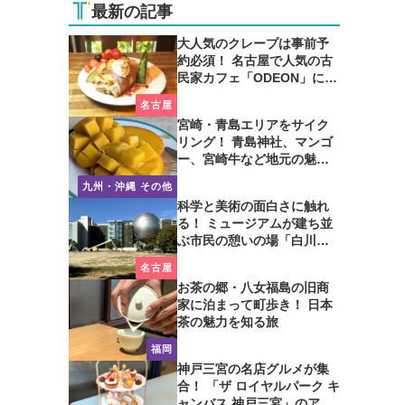
最新の記事
大人気のクレープは事前予
約必須！ 名古屋で人気の古
民家カフェ「ODEON」に行
ってみた
名古屋
宮崎・青島エリアをサイク
リング！ 青島神社、マンゴ
ー、宮崎牛など地元の魅力
たっぷり！
九州・沖縄 その他
科学と美術の面白さに触れ
る！ ミュージアムが建ち並
ぶ市民の憩いの場「白川公
園」を歩いてみた
名古屋
お茶の郷・八女福島の旧商
家に泊まって町歩き！ 日本
茶の魅力を知る旅
福岡
神戸三宮の名店グルメが集
合！ 「ザ ロイヤルパーク キ
ャンバス 神戸三宮」のアフ