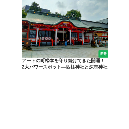
長野
アートの町松本を守り続けてきた開運！
2大パワースポット―四柱神社と深志神社