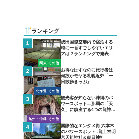
ランキング
成田国際空港内で宿泊する
時に一番すごしやすいエリ
アは？ランキングで発表し
ます
関東 その他
お得なはずなのに旅行者は
何故かモヤる札幌近郊「一
日散歩きっぷ」
北海道 その他
観光客が知らない沖縄のパ
ワースポット―那覇の「天
久」に鎮座する4つの龍神の
聖地
九州・沖縄 その他
国際的なエンタメ街 六本木
のパワースポット -龍土神明
宮天祖神社＆朝日神社