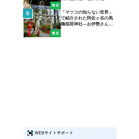
東京
「マツコの知らない世界」
で紹介された阿佐ヶ谷の馬
橋稲荷神社―お伊勢さん＆
弁天さんも加えて開運巡礼
東京