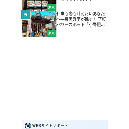
東京
仕事も恋も叶えたいあなた
へ―島田秀平が推す！ 下町
パワースポット「小野照崎
神社」
東京