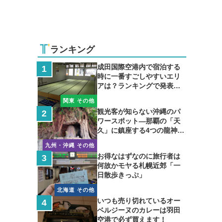
ランキング
成田国際空港内で宿泊する
時に一番すごしやすいエリ
アは？ランキングで発表し
ます
関東 その他
観光客が知らない沖縄のパ
ワースポット―那覇の「天
久」に鎮座する4つの龍神の
聖地
九州・沖縄 その他
お得なはずなのに旅行者は
何故かモヤる札幌近郊「一
日散歩きっぷ」
北海道 その他
いつも売り切れているオー
ベルジーヌのカレーは羽田
空港で必ず買えます！