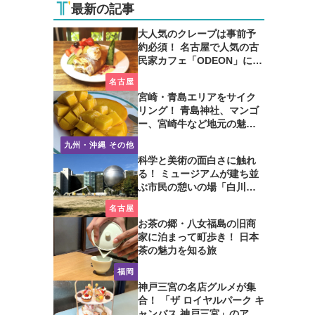
最新の記事
大人気のクレープは事前予
約必須！ 名古屋で人気の古
民家カフェ「ODEON」に行
ってみた
名古屋
宮崎・青島エリアをサイク
リング！ 青島神社、マンゴ
ー、宮崎牛など地元の魅力
たっぷり！
九州・沖縄 その他
科学と美術の面白さに触れ
る！ ミュージアムが建ち並
ぶ市民の憩いの場「白川公
園」を歩いてみた
名古屋
お茶の郷・八女福島の旧商
家に泊まって町歩き！ 日本
茶の魅力を知る旅
福岡
神戸三宮の名店グルメが集
合！ 「ザ ロイヤルパーク キ
ャンバス 神戸三宮」のアフ