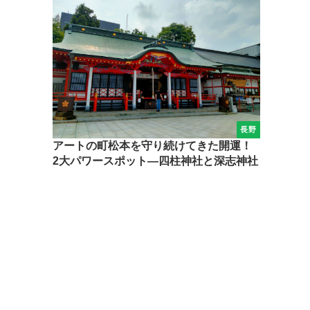
長野
アートの町松本を守り続けてきた開運！
2大パワースポット―四柱神社と深志神社