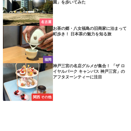
園」を歩いてみた
名古屋
お茶の郷・八女福島の旧商家に泊まって
町歩き！ 日本茶の魅力を知る旅
福岡
神戸三宮の名店グルメが集合！ 「ザ ロ
イヤルパーク キャンバス 神戸三宮」の
アフタヌーンティーに注目
関西 その他