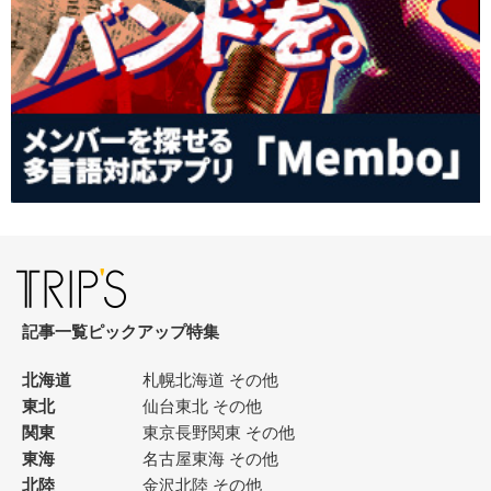
記事一覧
ピックアップ
特集
北海道
札幌
北海道 その他
東北
仙台
東北 その他
関東
東京
長野
関東 その他
東海
名古屋
東海 その他
北陸
金沢
北陸 その他