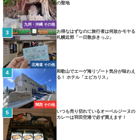
の聖地
九州・沖縄 その他
お得なはずなのに旅行者は何故かモヤる
札幌近郊「一日散歩きっぷ」
北海道 その他
和歌山でエーゲ海リゾート気分が味わえ
る！ ホテル「エピカリス」
関西 その他
いつも売り切れているオーベルジーヌの
カレーは羽田空港で必ず買えます！